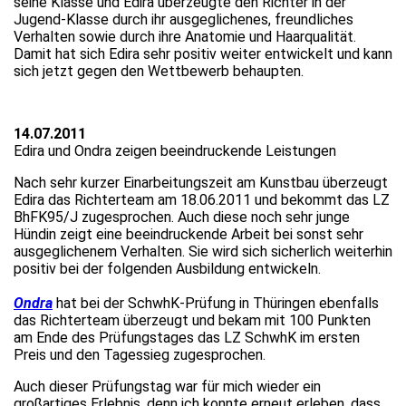
seine Klasse und Edira überzeugte den Richter in der
Jugend-Klasse durch ihr ausgeglichenes, freundliches
Verhalten sowie durch ihre Anatomie und Haarqualität.
Damit hat sich Edira sehr positiv weiter entwickelt und kann
sich jetzt gegen den Wettbewerb behaupten.
14.07.2011
Edira und Ondra zeigen beeindruckende Leistungen
Nach sehr kurzer Einarbeitungszeit am Kunstbau überzeugt
Edira das Richterteam am 18.06.2011 und bekommt das LZ
BhFK95/J zugesprochen. Auch diese noch sehr junge
Hündin zeigt eine beeindruckende Arbeit bei sonst sehr
ausgeglichenem Verhalten. Sie wird sich sicherlich weiterhin
positiv bei der folgenden Ausbildung entwickeln.
Ondra
hat bei der SchwhK-Prüfung in Thüringen ebenfalls
das Richterteam überzeugt und bekam mit 100 Punkten
am Ende des Prüfungstages das LZ SchwhK im ersten
Preis und den Tagessieg zugesprochen.
Auch dieser Prüfungstag war für mich wieder ein
großartiges Erlebnis, denn ich konnte erneut erleben, dass