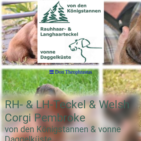
Don Theophrastus
RH- & LH-Teckel & Welsh
Corgi Pembroke
von den Königstannen & vonne
Daggelküste