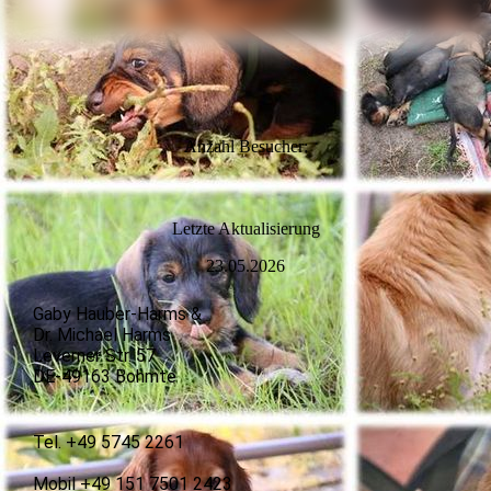
Anzahl Besucher:
L
etzte Aktualisierung
23.05.2026
Gaby Hauber-Harms &
Dr. Michael Harms
Leverner Str. 57
DE-49163 Bohmte
Tel. +49 5745 2261
Mobil +49 151 7501 2423