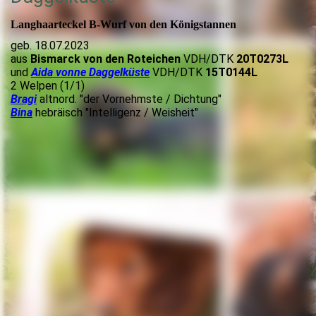
Langhaarteckel B-Wurf von den Königstannen
geb. 18.07.2023
aus
Bismarck von den Roteichen
VDH/DTK
20T0273L
und
Aida vonne Daggelküste
VDH/DTK
15T0144L
2 Welpen (1/1)
Bragi
altnord. "der Vornehmste / Dichtung"
Bina
hebräisch "Intelligenz / Weisheit"
2 Wochen alt Bragi & Bina
2 Wochen alt Bragi
2 Wochen alt Bina
1 Tag alt
1 Tag alt
1 Tag alt