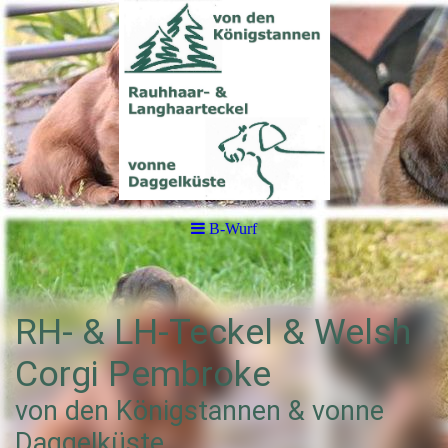
B-Wurf
RH- & LH-Teckel & Welsh
Corgi Pembroke
von den Königstannen & vonne
Daggelküste