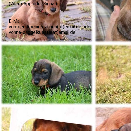
(WhatsApp oder Signal)
E-Mail
von-den-koenigstannen(at)email.de oder
vonne-daggelkueste(at)email.de