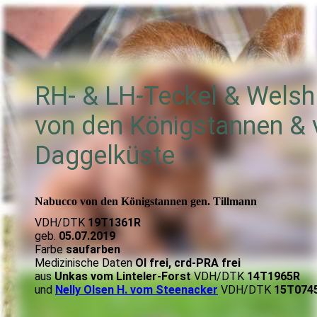
RH- & LH-Teckel & Wels
von den Königstannen &
Daggelküste
Nabucco von den Königstannen gen. Tillmann
VDH/DTK
19T1361R
geb.
05.07.2019
Farbe
saufarben
Medizinische Daten
OI frei, crd-PRA frei
aus
Unkas vom Linteler-Forst
VDH/DTK
14T1965R
und
Nelly Olsen H. vom Steenacker
VDH/DTK
15T074