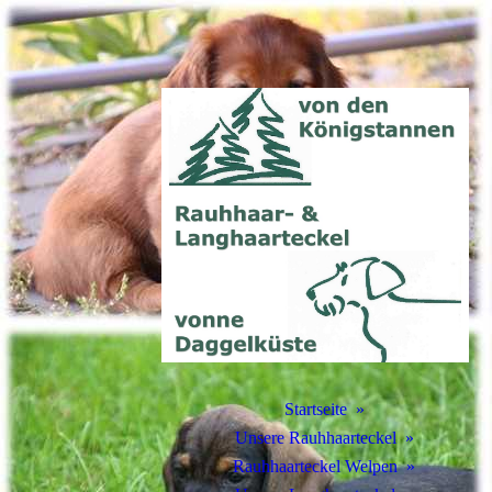
Startseite
Unsere Rauhhaarteckel
Rauhhaarteckel Welpen