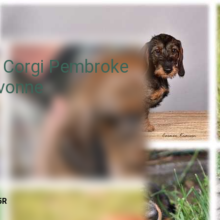
h Corgi Pembroke
 vonne
5R