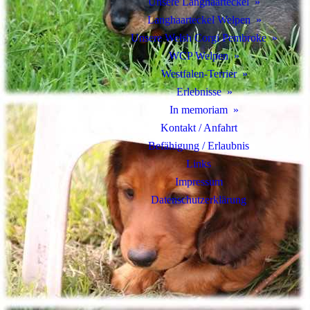
Unsere Langhaarteckel
Langhaarteckel Welpen
Unsere Welsh Corgi Pembroke
WCP Welpen
Westfalen-Terrier
Erlebnisse
In memoriam
Kontakt / Anfahrt
Befähigung / Erlaubnis
Links
Impressum
Datenschutz­erklärung