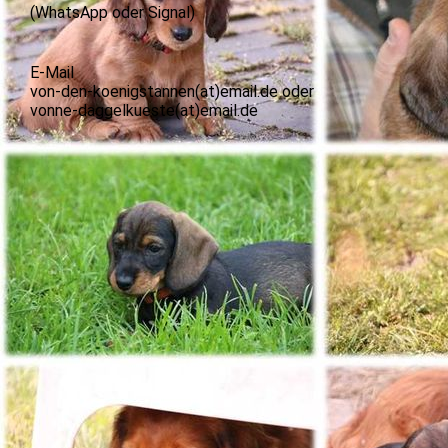
(WhatsApp oder Signal)
E-Mail
von-den-koenigstannen(at)email.de oder
vonne-daggelkueste(at)email.de