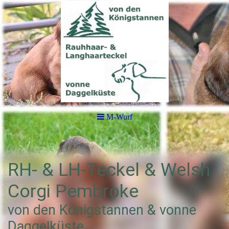
M-Wurf
RH- & LH-Teckel & Welsh
Corgi Pembroke
von den Königstannen & vonne
Daggelküste