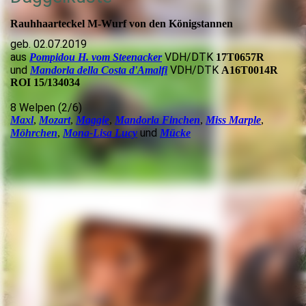
Rauhhaarteckel M-Wurf von den Königstannen
geb. 02.07.2019
aus
VDH/DTK
Pompidou H. vom Steenacker
17T0657R
und
VDH/DTK
Mandorla della Costa d'Amalfi
A16T0014R
ROI 15/134034
8 Welpen (2/6)
Maxl
,
Mozart
,
Maggie
,
Mandorla Finchen
,
Miss Marple
,
und
Möhrchen
,
Mona-Lisa Lucy
Mücke