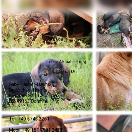
Anzahl Besucher:
L
etzte Aktualisierung
23.05.2026
Gaby Hauber-Harms &
Dr. Michael Harms
Leverner Str. 57
DE-49163 Bohmte
Tel. +49 5745 2261
Mobil +49 151 7501 2423