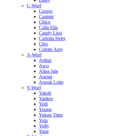
Daisy
C-Wurf
Caruso
Casimir
Chico
Calla Ella
Candy Lissi
Carlotta Hetty
Cleo
Colette Amy
A-Wurf
Arthur
Asco
Alina Jule
Anesta
Anouk Lotte
Y-Wurf
Yakob
Yankee
Yedi
Young
Yukon Timo
Yola
Yolly
Yune