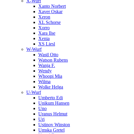
X-Wurf
Xanto Norbert
Xaver Oskar
Xeron
XL Schorse
Xorro
Xara Ilse
Xenia
XS Liesl
W-Wurf
Wastl Otto
Watson Rubens
Wanja F.
Wendy
Whoopi Mia
Wilma
Wolke Helga
U-Wurf
Umberto Edi
Unikum Hansen
Uno
Uranus Helmut
Uri
Ustinov Winston
Umska Gretel