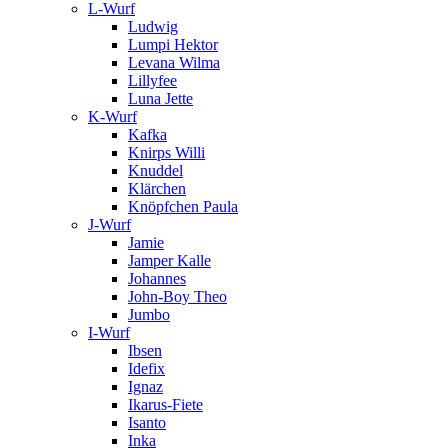
L-Wurf
Ludwig
Lumpi Hektor
Levana Wilma
Lillyfee
Luna Jette
K-Wurf
Kafka
Knirps Willi
Knuddel
Klärchen
Knöpfchen Paula
J-Wurf
Jamie
Jamper Kalle
Johannes
John-Boy Theo
Jumbo
I-Wurf
Ibsen
Idefix
Ignaz
Ikarus-Fiete
Isanto
Inka