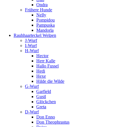
Ondra
Frühere Hunde
Nelly
Pompidou
Pampuska
Mandorla
Rauhhaarteckel Welpen
J-Wurf
I-Wurf
H-Wurf
Hector
Herr Kalle
Hallo Fussel
Hedi
Hexe
Hilde die Wilde
G-Wurf
Garfield
Gustl
Glöckchen
Greta
D-Wurf
Don Enno
Don Theophrastus