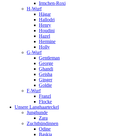
Irmchen-Roxi
H-Wurf
Hägar
Hallodri
Henry
Houdini
Hazel
Hermine
Holly
G-Wurf
Gentleman
George
Ghandi
Geisha
Ginger
Goldie
F-Wurf
Franzl
Flocke
Unsere Langhaarteckel
Junghunde
Zara
Zuchthündinnen
Odine
Baskja