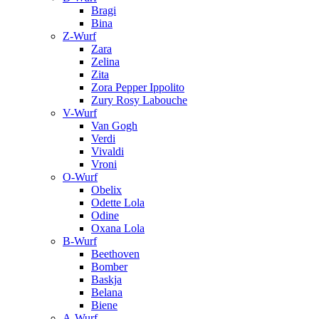
Bragi
Bina
Z-Wurf
Zara
Zelina
Zita
Zora Pepper Ippolito
Zury Rosy Labouche
V-Wurf
Van Gogh
Verdi
Vivaldi
Vroni
O-Wurf
Obelix
Odette Lola
Odine
Oxana Lola
B-Wurf
Beethoven
Bomber
Baskja
Belana
Biene
A-Wurf