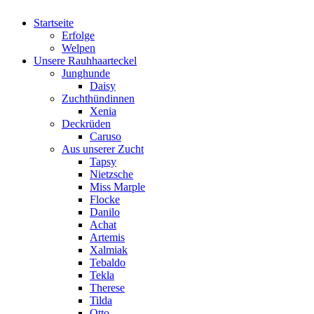
Startseite
Erfolge
Welpen
Unsere Rauhhaarteckel
Junghunde
Daisy
Zuchthündinnen
Xenia
Deckrüden
Caruso
Aus unserer Zucht
Tapsy
Nietzsche
Miss Marple
Flocke
Danilo
Achat
Artemis
Xalmiak
Tebaldo
Tekla
Therese
Tilda
Otto