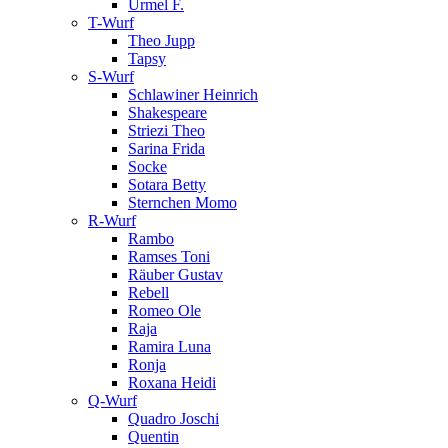
Urmel F.
T-Wurf
Theo Jupp
Tapsy
S-Wurf
Schlawiner Heinrich
Shakespeare
Striezi Theo
Sarina Frida
Socke
Sotara Betty
Sternchen Momo
R-Wurf
Rambo
Ramses Toni
Räuber Gustav
Rebell
Romeo Ole
Raja
Ramira Luna
Ronja
Roxana Heidi
Q-Wurf
Quadro Joschi
Quentin