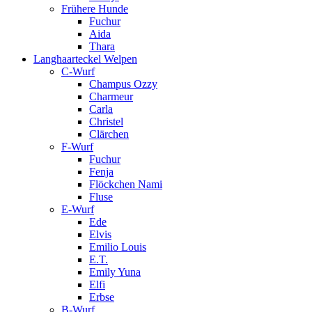
Frühere Hunde
Fuchur
Aida
Thara
Langhaarteckel Welpen
C-Wurf
Champus Ozzy
Charmeur
Carla
Christel
Clärchen
F-Wurf
Fuchur
Fenja
Flöckchen Nami
Fluse
E-Wurf
Ede
Elvis
Emilio Louis
E.T.
Emily Yuna
Elfi
Erbse
B-Wurf