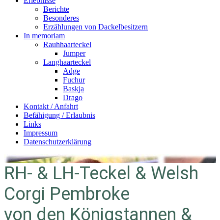
Erlebnisse
Berichte
Besonderes
Erzählungen von Dackelbesitzern
In memoriam
Rauhhaarteckel
Jumper
Langhaarteckel
Adge
Fuchur
Baskja
Drago
Kontakt / Anfahrt
Befähigung / Erlaubnis
Links
Impressum
Datenschutz­erklärung
RH- & LH-Teckel & Welsh
Corgi Pembroke
von den Königstannen &