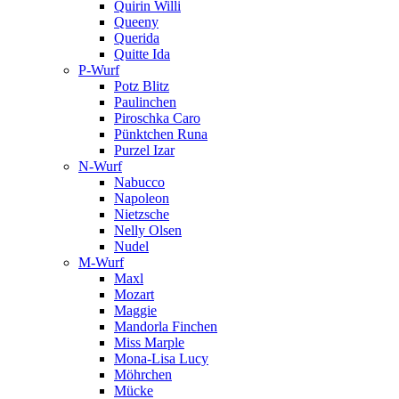
Quirin Willi
Queeny
Querida
Quitte Ida
P-Wurf
Potz Blitz
Paulinchen
Piroschka Caro
Pünktchen Runa
Purzel Izar
N-Wurf
Nabucco
Napoleon
Nietzsche
Nelly Olsen
Nudel
M-Wurf
Maxl
Mozart
Maggie
Mandorla Finchen
Miss Marple
Mona-Lisa Lucy
Möhrchen
Mücke