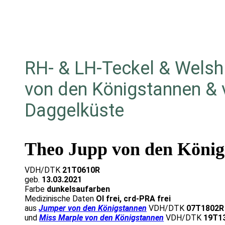
RH- & LH-Teckel & Wels
von den Königstannen &
Daggelküste
Theo Jupp von den König
VDH/DTK
21T0610R
geb.
13.03.2021
Farbe
dunkelsaufarben
Medizinische Daten
OI frei, crd-PRA frei
aus
Jumper von den Königstannen
VDH/DTK
07T1802R
und
Miss Marple von den Königstannen
VDH/DTK
19T1