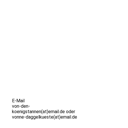
E-Mail
von-den-
koenigstannen(at)email.de oder
vonne-daggelkueste(at)email.de