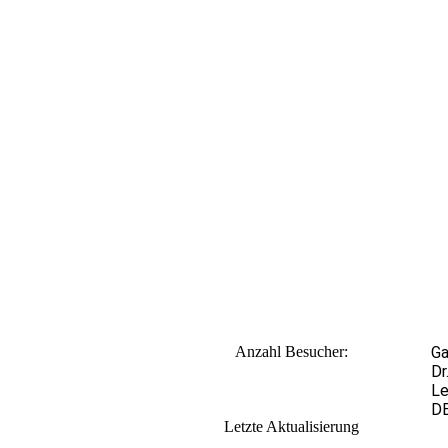
Anzahl Besucher:
Ga
Dr
Le
D
L
etzte Aktualisierung