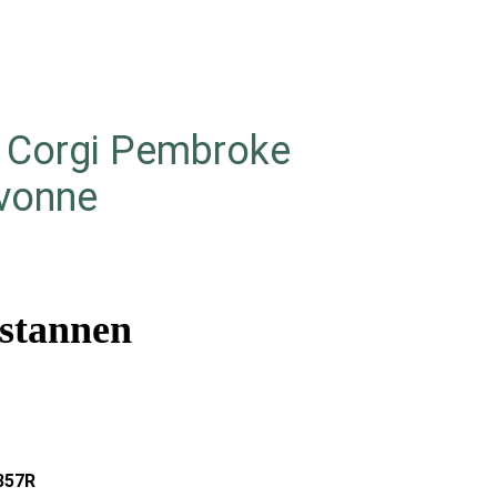
h Corgi Pembroke
 vonne
stannen
357R