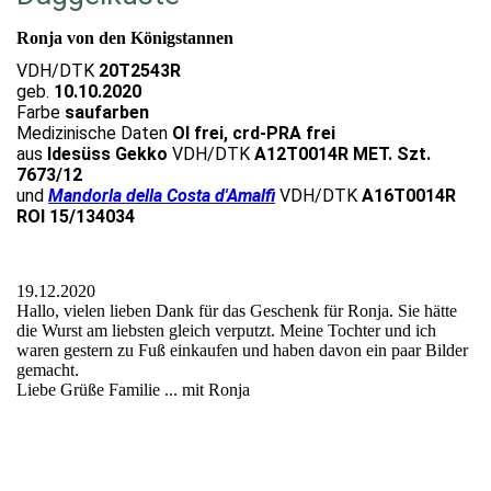
Ronja von den Königstannen
VDH/DTK
20T2543R
geb.
10.10.2020
Farbe
saufarben
Medizinische Daten
OI frei, crd-PRA frei
aus
Idesüss Gekko
VDH/DTK
A12T0014R MET. Szt.
7673/12
und
Mandorla della Costa d'Amalfi
VDH/DTK
A16T0014R
ROI 15/134034
19.12.2020
Hallo, vielen lieben Dank für das Geschenk für Ronja. Sie hätte
die Wurst am liebsten gleich verputzt. Meine Tochter und ich
waren gestern zu Fuß einkaufen und haben davon ein paar Bilder
gemacht.
Liebe Grüße Familie ... mit Ronja