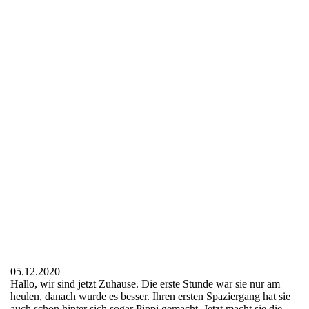
19.12.2020 Ronja
19.12.2020 Ronja
19.12.2020 Ronja
19.12.2020 Ronja
05.12.2020
Hallo, wir sind jetzt Zuhause. Die erste Stunde war sie nur am
heulen, danach wurde es besser. Ihren ersten Spaziergang hat sie
auch schon hinter sich sogar Pippi gemacht. Jetzt macht sie die