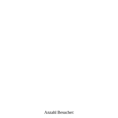
Ronja 4 Wochen alt
Ronja 4 Wochen alt
Ronja 3 Wochen alt
Ronja 3 Wochen alt
Ronja 2 Wochen alt
Ronja 2 Wochen alt
Anzahl Besucher: