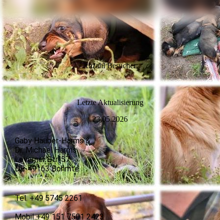
Anzahl Besucher:
L
etzte Aktualisierung
23.05.2026
Gaby Hauber-Harms &
Dr. Michael Harms
Leverner Str. 57
DE-49163 Bohmte
Tel. +49 5745 2261
Mobil +49 151 7501 2423