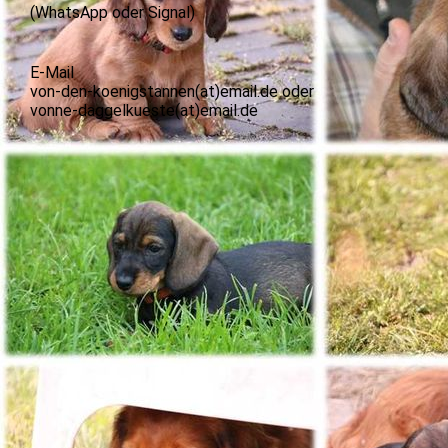
(WhatsApp oder Signal)
E-Mail
von-den-koenigstannen(at)email.de oder
vonne-daggelkueste(at)email.de