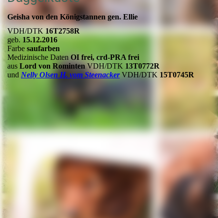
Geisha von den Königstannen gen. Ellie
VDH/DTK
16T2758R
geb.
15.12.2016
Farbe
saufarben
Medizinische Daten
OI frei, crd-PRA frei
aus
Lord von Rominten
VDH/DTK
13T0772R
und
Nelly Olsen H. vom Steenacker
VDH/DTK
15T0745R