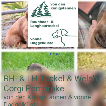
Geisha
RH- & LH-Teckel & Welsh
Corgi Pembroke
von den Königstannen & vonne
Daggelküste