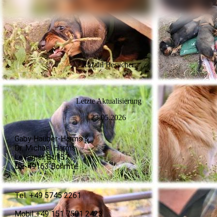
Anzahl Besucher:
L
etzte Aktualisierung
23.05.2026
Gaby Hauber-Harms &
Dr. Michael Harms
Leverner Str. 57
DE-49163 Bohmte
Tel. +49 5745 2261
Mobil +49 151 7501 2423