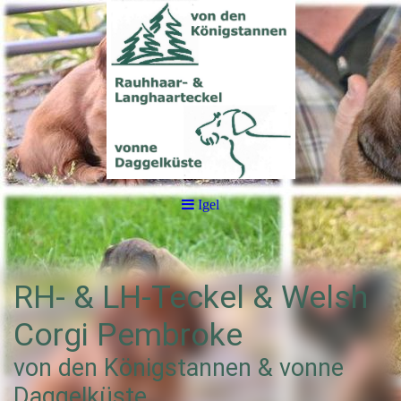
Igel
RH- & LH-Teckel & Welsh
Corgi Pembroke
von den Königstannen & vonne
Daggelküste